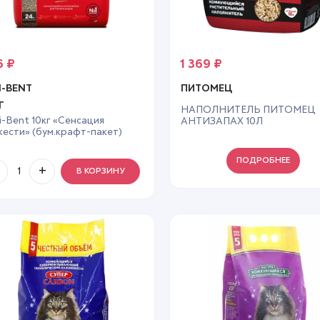
16
₽
1 369
₽
I-BENT
ПИТОМЕЦ
Г
НАПОЛНИТЕЛЬ ПИТОМЕЦ
i-Bent 10кг «Сенсация
АНТИЗАПАХ 10Л
ести» (бум.крафт-пакет)
. наполнитель д/кошек
ПОДРОБНЕЕ
В КОРЗИНУ