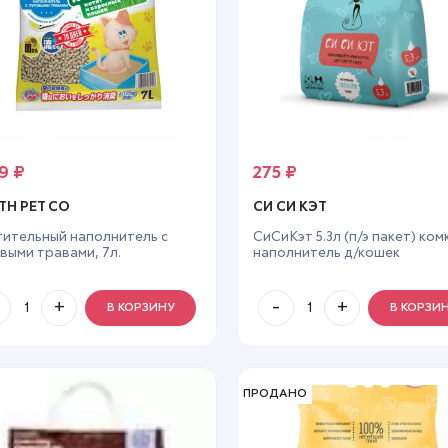
19
₽
275
₽
TH PET CO
СИ СИ КЭТ
тительный наполнитель с
СиСиКэт 5.3л (п/э пакет) комк
выми травами, 7л.
наполнитель д/кошек
тракомкующаяся серия
В КОРЗИНУ
В КОРЗИ
ПРОДАНО