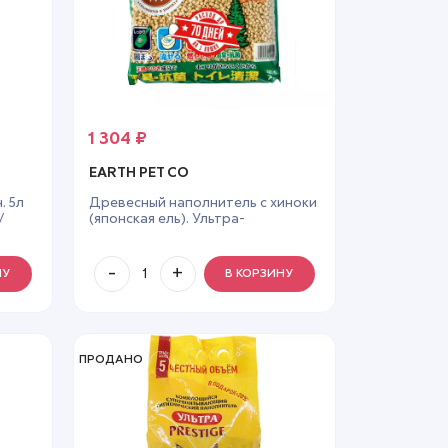
1 304
₽
EARTH PET CO
 5л
Древесный наполнитель с хиноки
/
(японская ель). Ультра-
комкующаяся серия 7 л
НУ
В КОРЗИНУ
ПРОДАНО