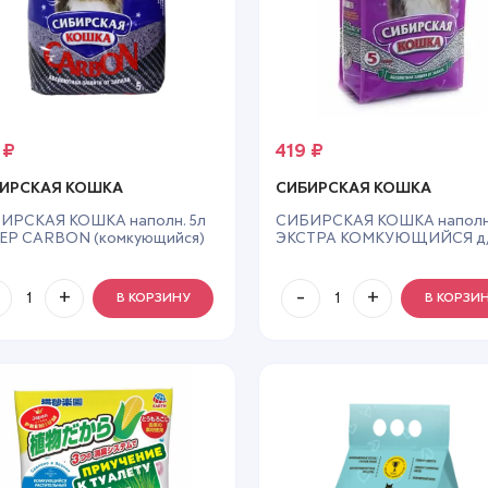
9
₽
419
₽
ИРСКАЯ КОШКА
СИБИРСКАЯ КОШКА
ИРСКАЯ КОШКА наполн. 5л
СИБИРСКАЯ КОШКА наполн.
ЕР CARBON (комкующийся)
ЭКСТРА КОМКУЮЩИЙСЯ д
длинношерстых
В КОРЗИНУ
В КОРЗИ