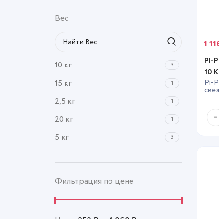
5,3 л
1
Вес
6 л
3
1 1
7 л
7
PI-P
8,5 л
10 кг
1
3
10 К
15 кг
Pi-P
1
свеж
комк
2,5 кг
1
20 кг
1
5 кг
3
Фильтрация по цене