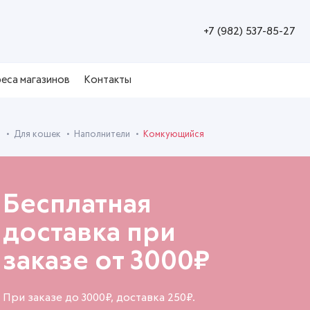
+7 (982) 537-85-27
еса магазинов
Контакты
я
Для кошек
Наполнители
Комкующийся
Бесплатная
доставка при
заказе от 3000₽
При заказе до 3000₽, доставка 250₽.