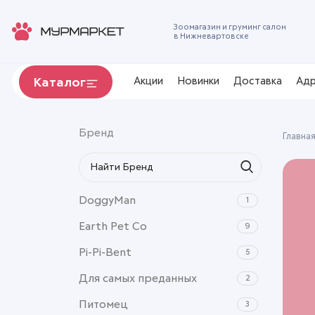
Зоомагазин и груминг салон
в Нижневартовске
Акции
Новинки
Доставка
Адр
Каталог
Бренд
Главна
DoggyMan
1
Earth Pet Co
9
Pi-Pi-Bent
5
Для самых преданных
2
Питомец
3