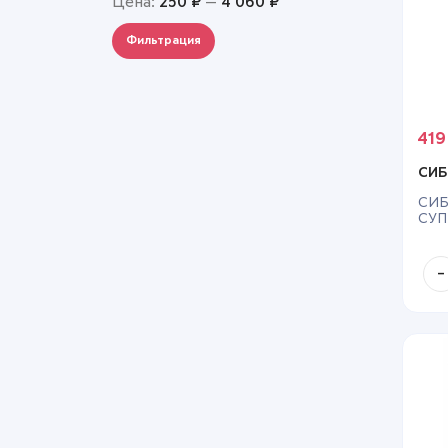
Цена:
250 ₽
—
4 060 ₽
Фильтрация
41
СИБ
СИБ
СУП