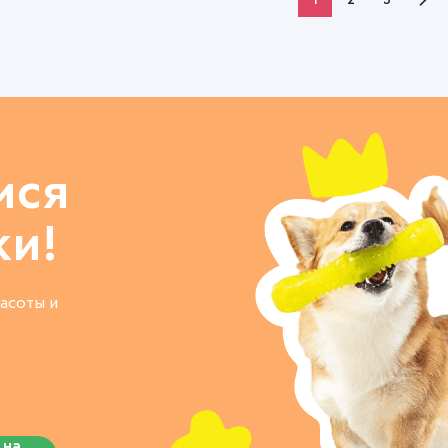
1
2
3
мся
ки!
асоты и
 на