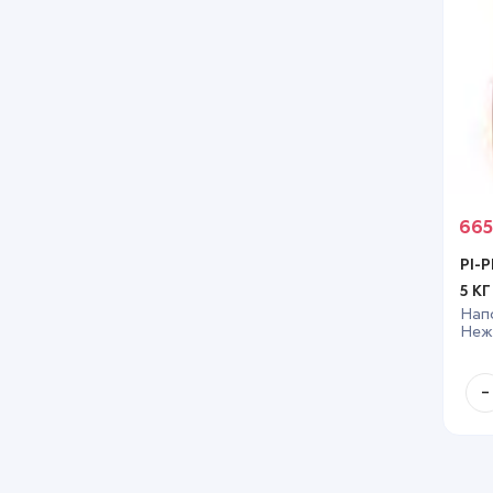
66
PI-P
5 КГ
Напо
Неж
кра
кош