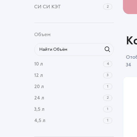
СИ СИ КЭТ
2
Сибирская кошка
11
Чистый котик
1
Объем
К
Отоб
10 л
4
34
12 л
3
20 л
1
24 л
2
3,5 л
1
4,5 л
1
5 л
8