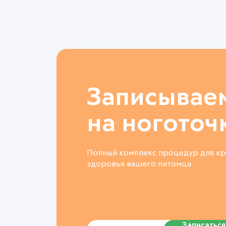
Записывае
на ноготоч
Полный комплекс процедур для кр
здоровья вашего питомца
Записаться