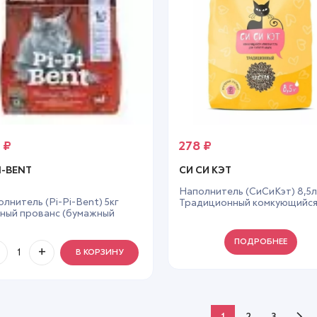
5
₽
278
₽
I-BENT
СИ СИ КЭТ
Наполнитель (СиСиКэт) 8,5
лнитель (Pi-Pi-Bent) 5кг
Традиционный комкующийся
ный прованс (бумажный
кошек
фт-пакет) комкующийся для
ек
ПОДРОБНЕЕ
В КОРЗИНУ