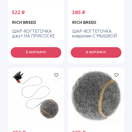
522
₽
385
₽
RICH BREED
RICH BREED
ШАР-КОГТЕТОЧКА
ШАР-КОГТЕТОЧКА
джут НА ПРИСОСКЕ
ковролин С МЫШКОЙ
8см (длина 80см) Rich
7,5см Rich Breed ИК-24
Breed ИК-29
В КОРЗИНУ
В КОРЗИНУ