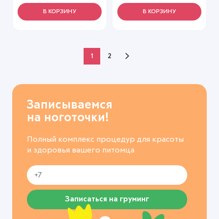
КОВРОЛИН 74*15СМ
БЕЖЕВЫЙ
В КОРЗИНУ
В КОРЗИНУ
1
2
Записываемся
на ноготочки!
Полный комплекс процедур для красоты
и здоровья вашего питомца
Записаться на груминг