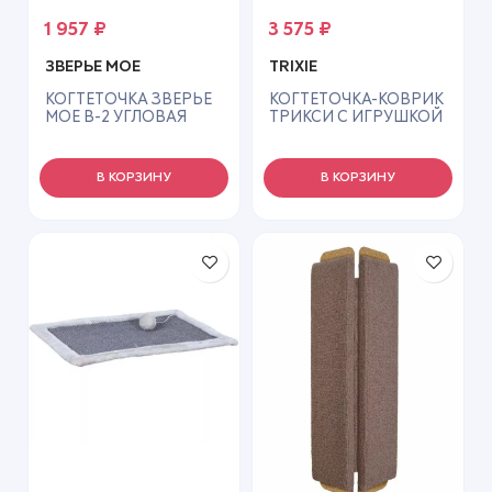
1 957
₽
3 575
₽
ЗВЕРЬЕ МОЕ
TRIXIE
КОГТЕТОЧКА ЗВЕРЬЕ
КОГТЕТОЧКА-КОВРИК
МОЕ В-2 УГЛОВАЯ
ТРИКСИ С ИГРУШКОЙ
СРЕДНЯЯ СЕРЕБРО
70*45СМ 4323 темно-
(1*9)
корич.
В КОРЗИНУ
В КОРЗИНУ