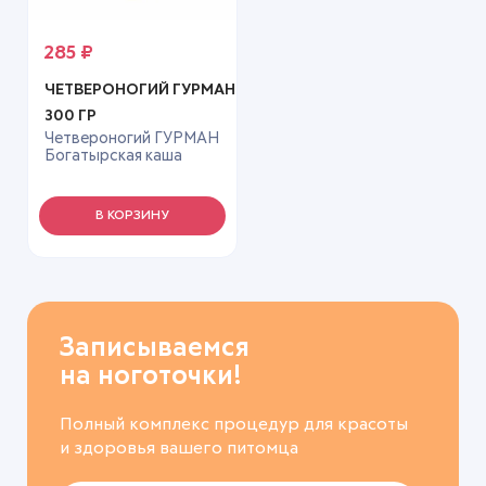
285
₽
ЧЕТВЕРОНОГИЙ ГУРМАН
300 ГР
Четвероногий ГУРМАН
Богатырская каша
300гр*6
В КОРЗИНУ
Записываемся
на ноготочки!
Полный комплекс процедур для красоты
и здоровья вашего питомца