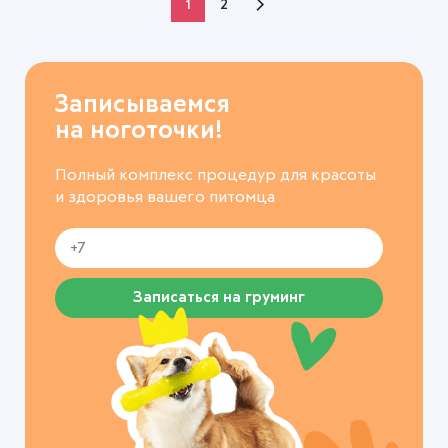
1
2
Записываемся
на ноготочки!
Полный комплекс процедур для красоты
и здоровья вашего питомца
Записаться на груминг