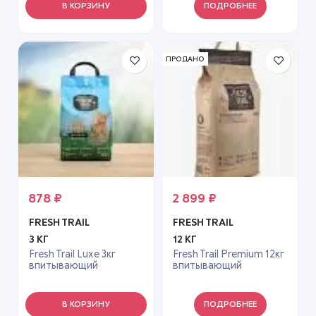
В КОРЗИНУ
ПОДРОБНЕЕ
ПРОДАНО
878
₽
2 899
₽
FRESH TRAIL
FRESH TRAIL
3 КГ
12 КГ
Fresh Trail Luxe 3кг
Fresh Trail Premium 12кг
впитывающий
впитывающий
минеральный
минеральный
наполнитель для котят
наполнитель для
кошек, кремниевый
В КОРЗИНУ
ПОДРОБНЕЕ