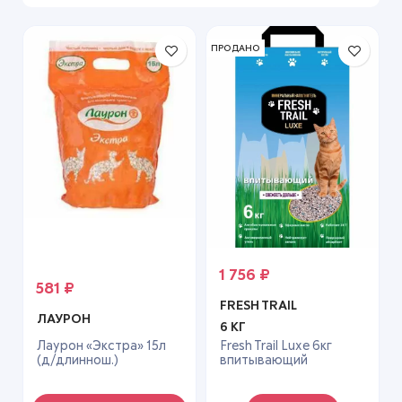
ПРОДАНО
1 756
₽
581
₽
FRESH TRAIL
ЛАУРОН
6 КГ
Лаурон «Экстра» 15л
Fresh Trail Luxe 6кг
(д/длиннош.)
впитывающий
наполнитель д/кошек
минеральный
наполнитель для кошек