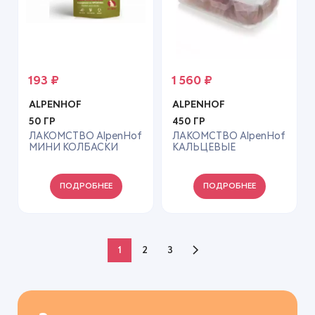
193
₽
1 560
₽
ALPENHOF
ALPENHOF
50 ГР
450 ГР
ЛАКОМСТВО AlpenHof
ЛАКОМСТВО AlpenHof
МИНИ КОЛБАСКИ
КАЛЬЦЕВЫЕ
БАВАРСКИЕ ИЗ
КОСТОЧКИ УТКА Д/
КРОЛИКА Д/КОШЕК
СОБАК 450Г A51825
50Г A606
ПОДРОБНЕЕ
ПОДРОБНЕЕ
1
2
3