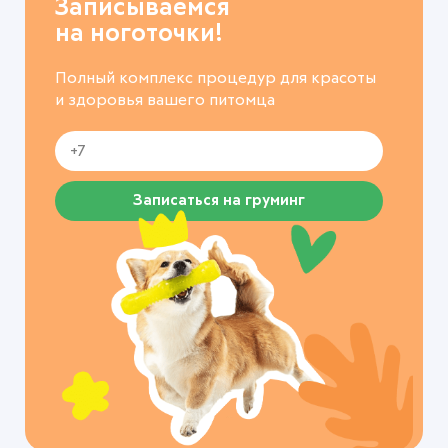
Записываемся
на ноготочки!
Полный комплекс процедур для красоты
и здоровья вашего питомца
Записаться на груминг