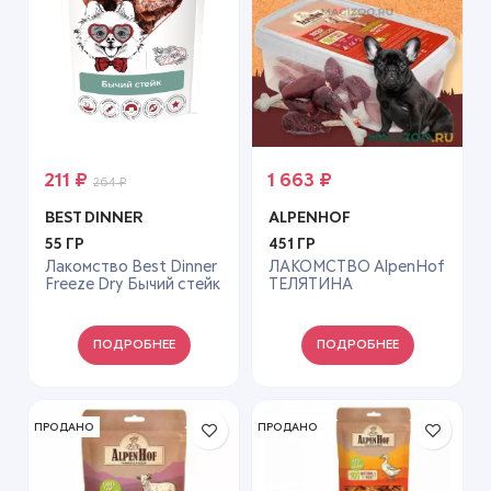
211
₽
1 663
₽
264
₽
BEST DINNER
ALPENHOF
55 ГР
451 ГР
Лакомство Best Dinner
ЛАКОМСТВО AlpenHof
Freeze Dry Бычий стейк
ТЕЛЯТИНА
— 55 г
АРОМАТНАЯ НА
КОСТОЧКЕ Д/СОБАК
450Г A53925
ПОДРОБНЕЕ
ПОДРОБНЕЕ
ПРОДАНО
ПРОДАНО