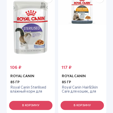
106
₽
117
₽
ROYAL CANIN
ROYAL CANIN
85 ГР
85 ГР
Royal Canin Sterilised
Royal Canin Hair&Skin
влажный корм для
Care для кошек, для
стерилизованных
кожи и шерсти, в желе,
кошек в желе, 85 г
пауч, 85 г
В КОРЗИНУ
В КОРЗИНУ