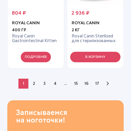
804
₽
2 936
₽
ROYAL CANIN
ROYAL CANIN
400 ГР
2 КГ
Royal Canin
Royal Canin Sterilised
Gastrointestinal Kitten
для стерилизованных
диетический корм для
кошек и
котят в возрасте от 2
кастрированных котов
до 10 месяцев при
2 кг
ПОДРОБНЕЕ
В КОРЗИНУ
нарушениях
пищеварения 0,4 кг
1
2
3
4
…
15
16
17
Записываемся
на ноготочки!