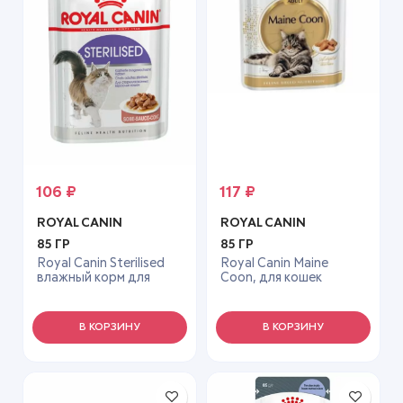
106
₽
117
₽
ROYAL CANIN
ROYAL CANIN
85 ГР
85 ГР
Royal Canin Sterilised
Royal Canin Maine
влажный корм для
Coon, для кошек
стерилизованных
породы Мэйн Кун 85г
кошек в соусе, 85 г
соус
В КОРЗИНУ
В КОРЗИНУ