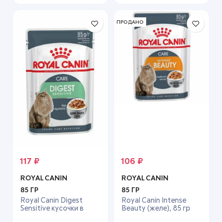
ПРОДАНО
117
₽
106
₽
ROYAL CANIN
ROYAL CANIN
85 ГР
85 ГР
Royal Canin Digest
Royal Canin Intense
Sensitive кусочки в
Beauty (желе), 85 гр
соусе для кошек с