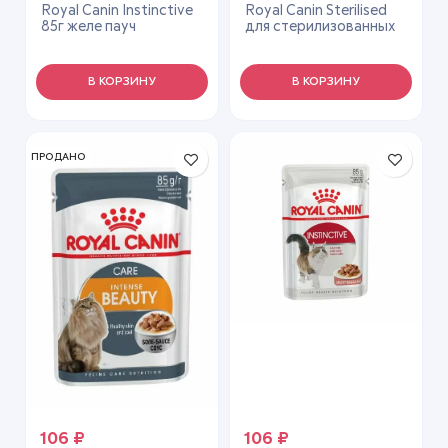
Royal Canin Instinctive
Royal Canin Sterilised
85г желе пауч
для стерилизованных
кошек и
кастрированных котов
1,2 кг
В КОРЗИНУ
В КОРЗИНУ
ПРОДАНО
106
₽
106
₽