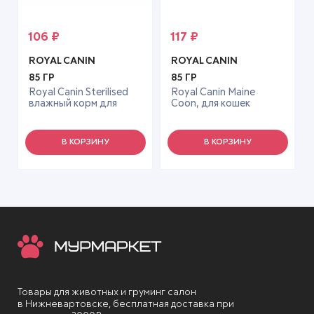
106
₽
117
₽
ROYAL CANIN
ROYAL CANIN
85 ГР
85 ГР
Royal Canin Sterilised
Royal Canin Maine
влажный корм для
Coon, для кошек
стерилизованных
породы Мэйн Кун 85г
кошек в соусе, 85 г
соус
В КОРЗИНУ
В КОРЗИНУ
Товары для животных и груминг салон
в Нижневартовске, бесплатная доставка при